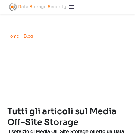
Home
/
Blog
/
Media Off-site storage
Media Off-Site Storage
Per tutte le aziende che necessitano di
archiviare grandi volumi di dati in modo sicuro
e duraturo, il servizio di Media Off-Site Storage
rappresenta la soluzione ideale.
Tutti gli articoli sul Media
Off-Site Storage
Il servizio di Media Off-Site Storage offerto da Data