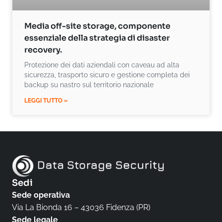
Media off-site storage, componente
essenziale della strategia di disaster
recovery.
Protezione dei dati aziendali con caveau ad alta
sicurezza, trasporto sicuro e gestione completa dei
backup su nastro sul territorio nazionale
LEGGI TUTTO »
Sedi
Sede operativa
Via La Bionda 16 – 43036 Fidenza (PR)
Sede legale