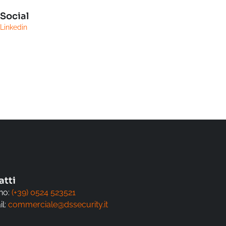
Social
Linkedin
atti
no:
(+39) 0524 523521
l:
commerciale@dssecurity.it