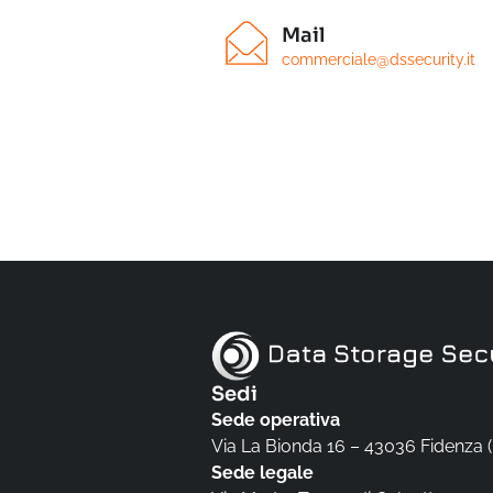
Mail
commerciale@dssecurity.it
Sedi
Sede operativa
Via La Bionda 16 – 43036 Fidenza 
Sede legale