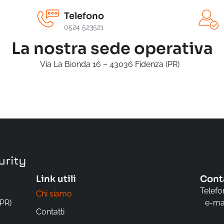
Telefono
0524 523521
La nostra sede operativa
Via La Bionda 16 – 43036 Fidenza (PR)
Link utili
Cont
Telefo
Chi siamo
(PR)
e-mai
Contatti