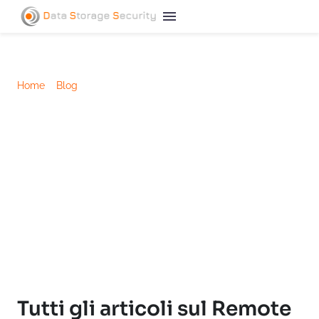
Home
/
Blog
/
Remote archive
Remote Archive per
grandi quantità di dati
Per tutte le aziende che hanno l’esigenza di
archiviare grandi quantità di dati in modalità
sicura e presso un sito terzo, per un arco
temporale di lungo periodo, ai fini della sola
consultazione.
Tutti gli articoli sul Remote