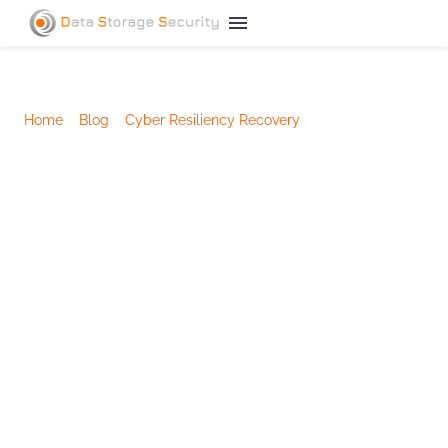
Home
/
Blog
/
Cyber Resiliency Recovery
/
Backup
immutabili
Backup immutabili:
cosa sono e quando
utilizzarli
Ecco spiegato in modo chiaro cosa sono i
Backup immutabili e come utilizzarli per
proteggersi contro ransomware e altre forme
di malware